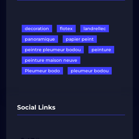
decoration
flotex
landrellec
panoramique
papier peint
peintre pleumeur bodou
peinture
peinture maison neuve
Pleumeur bodo
pleumeur bodou
Social Links