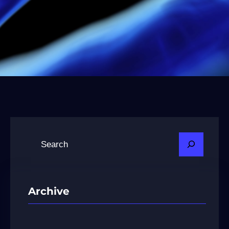
R
e
c
h
Archive
e
r