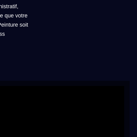
istratif,
ce que votre
inture soit
ess